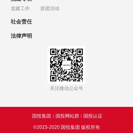
党建工作
群团活动
社会责任
法律声明
关注微信公众号
国投集团
国投网站群
国投认证
©2015-2020 国投集团 版权所有