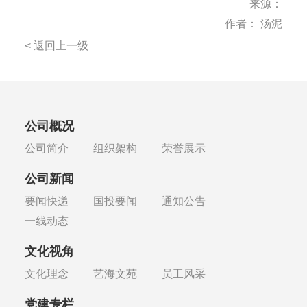
来源：
作者： 汤泥
< 返回上一级
公司概况
公司简介
组织架构
荣誉展示
公司新闻
要闻快递
国投要闻
通知公告
一线动态
文化视角
文化理念
艺海文苑
员工风采
党建专栏