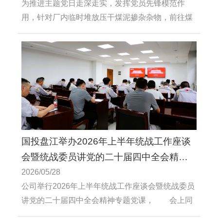
为推进主题党日走深走实，发挥党员先锋模范作
用，针对厂内临时堆放压干煤泥掺杂杂物，前往煤
场区域开展“杂物清理义务劳动”主题党日。
国投盘江举办2026年上半年统战工作座谈
会暨统战委员讲党的二十届四中全会精神
专题党课...
2026/05/28
公司举行2026年上半年统战工作座谈会暨统战委员
讲党的二十届四中全会精神专题党课， 会上同
步开展铸牢中华民族共同体意识教育活动。