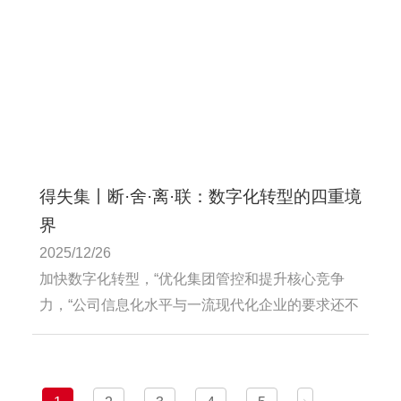
得失集丨断·舍·离·联：数字化转型的四重境
界
2025/12/26
加快数字化转型，“优化集团管控和提升核心竞争
力，“公司信息化水平与一流现代化企业的要求还不
相适应，并基于业务需求充分发动各部门业务人员
应用“设备云维保”“伙伴云”“worktile项目协作”等互联
网小程序平台探索、测试本业务板块系统建设功能