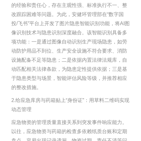
的经验和责任心，存在主观性强、标准执行不一、整
改跟踪困难等问题。为此，安健环管理部在“数字国
投/飞书”平台上开发了图片隐患智能识别功能，将AI图
像识别技术与隐患识别深度融合。该智能识别具备多
项功能：一是通过图像自动识别生产现场隐患，如劳
动防护用品不到位、生产安全设施不符合要求、消防
设施配备不足等隐患；二是依据内置法律法规库，自
动匹配相关法律条款，为隐患定性提供依据；三是基
于隐患类型与场景，智能评估风险等级，并推荐相应
的整改措施。
2.给应急库房与药箱贴上“身份证”：用草料二维码实现
动态管理
应急物资的管理质量直接关系到突发事件响应能力。
以往，应急物资与药箱的检查多依赖纸质台账和定期
盘点，容易出现记录遗漏、物资过期、责任不清等问